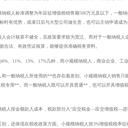
模纳税人标准调整为年应征增值税销售额500万元及以下，一般
标时有优势，或者日后与大型公司做生意，也可以主动申请成为
税人会计核算不健全，且政策要求较为宽泛。而对于一般纳税人
据合法、有效凭证核算，能够提供准确税务资料。
6%、11%、13%、17%几种，而小规模纳税人，商业企业、
和一般纳税人所使用的**也存在着差别。小规模纳税人销售只能
值税专用**。而一般纳税人既可以开具普通**，也可以开具增值
纳税人按金额款入成本，税款部分入“应交税金—应交增值税—进
区别，还体现在税收政策方面。小规模纳税人按3%增值税税率征