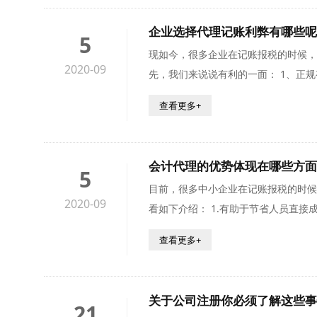
企业选择代理记账利弊有哪些呢
5
现如今，很多企业在记账报税的时候，都
2020-09
先，我们来说说有利的一面： 1、正规有保障：诸位小伙伴们有所不知，但凡是具备代理记账资质的机构，都是经过财政局审核批准、工商登记的代理记账机构，因此比较正
规可靠。
查看更多+
会计代理的优势体现在哪些方面
5
目前，很多中小企业在记账报税的时候
2020-09
看如下介绍： 1.有助于节省人员直接成本：就目前市场行情来看，招聘一名普通的会计，每月给他们所支付的工资少说需要两三千元，刚毕业的会计也需要一千五左右，会计
师每月至少三五千元，**会计、外贸
查看更多+
税服务。
关于公司注册你必须了解这些事
21